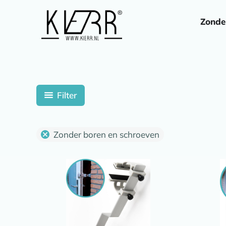
Ga
naar
Zonde
de
inhoud
Filter
Zonder boren en schroeven