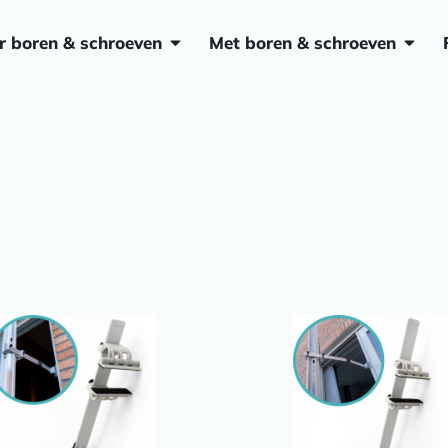
Open Zonder boren & schroeven
Open 
r boren & schroeven
Met boren & schroeven