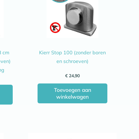
8 cm
Kierr Stop 100 (zonder boren
even)
en schroeven)
ng
€
24,90
Toevoegen aan
winkelwagen