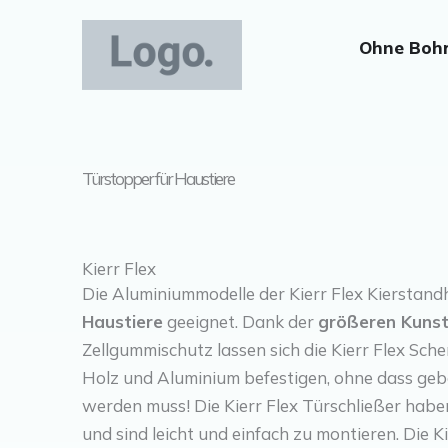
Zum
Inhalt
Ohne Boh
springen
Türstopper für Haustiere
Kierr Flex
Die Aluminiummodelle der Kierr Flex Kierstand
Haustiere
geeignet. Dank der
größeren Kunst
Zellgummischutz lassen sich die Kierr Flex Sch
Holz und Aluminium befestigen, ohne dass ge
werden muss! Die Kierr Flex Türschließer habe
und sind leicht und einfach zu montieren. Die K