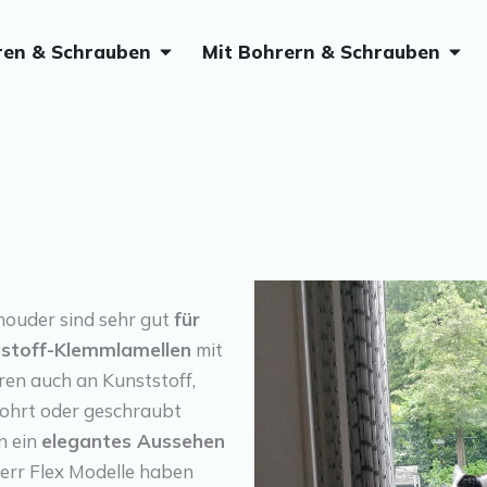
Öffne Ohne Bohren & Schrauben
Öffn
ren & Schrauben
Mit Bohrern & Schrauben
houder sind sehr gut
für
stoff-Klemmlamellen
mit
eren auch an Kunststoff,
bohrt oder geschraubt
n ein
elegantes Aussehen
ierr Flex Modelle haben