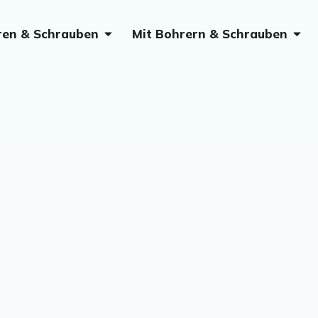
Öffne Ohne Bohren & Schrauben
Öffn
ren & Schrauben
Mit Bohrern & Schrauben