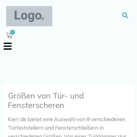
Zum
Inhalt
Suc
springen
0
Warenkorb
Größen von Tür- und
Fensterscheren
Kierr.de bietet eine Auswahl von 8 verschiedenen
Türfeststellern und Fensterschließern in
verschiedenen Größen. Von einer Türklammer aus