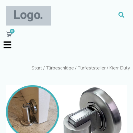
Zum
Inhalt
Suc
springen
0
Warenkorb
Start
/
Türbeschläge
/
Türfeststeller
/ Kierr Duty