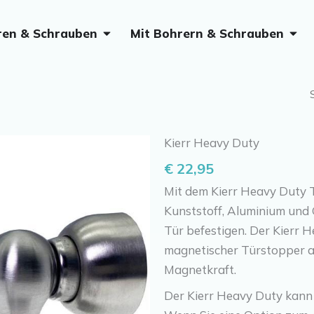
Öffne Ohne Bohren & Schrauben
Öffn
ren & Schrauben
Mit Bohrern & Schrauben
Kierr Heavy Duty
€
22,95
Mit dem Kierr Heavy Duty 
Kunststoff, Aluminium und 
Tür befestigen. Der Kierr H
magnetischer Türstopper a
Magnetkraft.
Der Kierr Heavy Duty kan