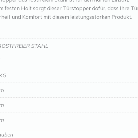
 festen Halt sorgt dieser Türstopper dafür, dass Ihre Tü
erheit und Komfort mit diesem leistungsstarken Produkt.
ROSTFREIER STAHL
d
 KG
mm
mm
mm
auben