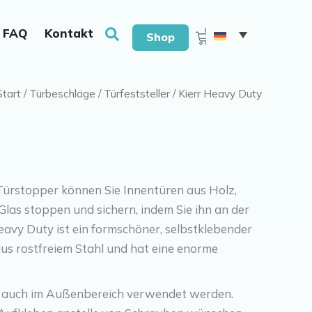
e Mit Bohrern & Schrauben
Suchen
0
FAQ
Kontakt
Warenkorb
Shop
Start
/
Türbeschläge
/
Türfeststeller
/ Kierr Heavy Duty
Türstopper können Sie Innentüren aus Holz,
Glas stoppen und sichern, indem Sie ihn an der
eavy Duty ist ein formschöner, selbstklebender
us rostfreiem Stahl und hat eine enorme
n auch im Außenbereich verwendet werden.