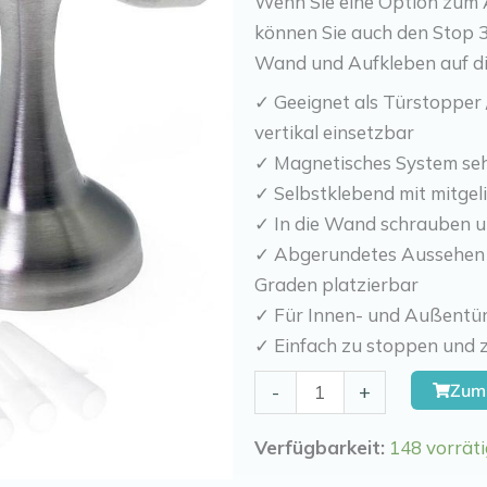
Wenn Sie eine Option zum 
können Sie auch den Stop 
Wand und Aufkleben auf die
✓ Geeignet als Türstopper /
vertikal einsetzbar
✓ Magnetisches System seh
✓ Selbstklebend mit mitgel
✓ In die Wand schrauben un
✓ Abgerundetes Aussehen un
Graden platzierbar
✓ Für Innen- und Außentü
✓ Einfach zu stoppen und z
Kierr
Zum
-
+
Heavy
Duty
Verfügbarkeit:
148 vorräti
Menge