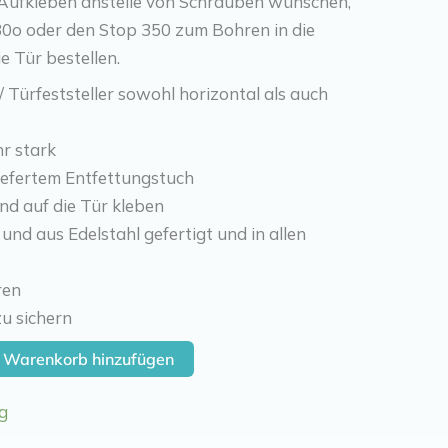
Aufkleben anstelle von Schrauben wünschen,
30o oder den Stop 350 zum Bohren in die
 Tür bestellen.
 Türfeststeller sowohl horizontal als auch
r stark
iefertem Entfettungstuch
d auf die Tür kleben
d aus Edelstahl gefertigt und in allen
ren
u sichern
 Warenkorb hinzufügen
g