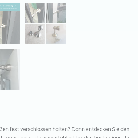
ßen fest verschlossen halten? Dann entdecken Sie den
opper aus rostfreiem Stahl ist für den harten Einsatz