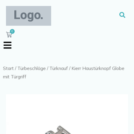
Zum
Inhalt
Suc
springen
0
Warenkorb
Start
/
Türbeschläge
/
Türknauf
/ Kierr Haustürknopf Globe
mit Türgriff