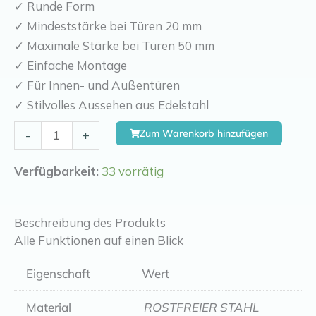
✓ Runde Form
✓ Mindeststärke bei Türen 20 mm
✓ Maximale Stärke bei Türen 50 mm
✓ Einfache Montage
✓ Für Innen- und Außentüren
✓ Stilvolles Aussehen aus Edelstahl
Kierr
Zum Warenkorb hinzufügen
-
+
Haustürknopf
Globe
Verfügbarkeit:
33 vorrätig
mit
Türgriff
Beschreibung des Produkts
Menge
Alle Funktionen auf einen Blick
Eigenschaft
Wert
Material
ROSTFREIER STAHL