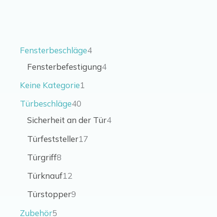
Fensterbeschläge
4
Fensterbefestigung
4
Keine Kategorie
1
Türbeschläge
40
Sicherheit an der Tür
4
Türfeststeller
17
Türgriff
8
Türknauf
12
Türstopper
9
Zubehör
5