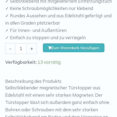
✓ Selbstklebend mit mitgeliefertem Entfettungstuch
✓ Keine Schraubmöglichkeiten nur klebend
✓ Rundes Aussehen und aus Edelstahl gefertigt und
in allen Graden platzierbar
✓ Für Innen- und Außentüren
✓ Einfach zu stoppen und zu verriegeln
Kierr
Zum Warenkorb hinzufügen
-
+
Stop
300
Verfügbarkeit:
13 vorrätig
(ohne
Bohren
Beschreibung des Produkts
und
Selbstklebender magnetischer Türstopper aus
Schrauben)
Edelstahl mit einem sehr starken Magneten. Der
Menge
Türstopper lässt sich außerdem ganz einfach ohne
Bohren oder Schrauben mit dem sehr starken
Selbstklebeband am Boden und dem Magneten an