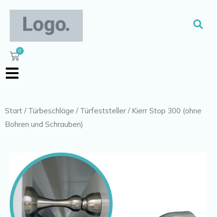
Zum
Inhalt
Suc
springen
0
Warenkorb
Start
/
Türbeschläge
/
Türfeststeller
/ Kierr Stop 300 (ohne
Bohren und Schrauben)