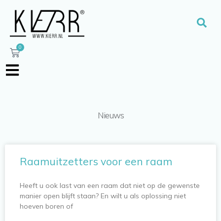
Ga
naar
Zoe
de
inhoud
0
Winkelwagen
Nieuws
P
P
Raamuitzetters voor een raam
a
a
g
g
Heeft u ook last van een raam dat niet op de gewenste
i
i
manier open blijft staan? En wilt u als oplossing niet
n
n
hoeven boren of
a
a