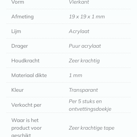
Vorm
Vierkant
Afmeting
19 x 19 x 1 mm
Lijm
Acrylaat
Drager
Puur acrylaat
Houdkracht
Zeer krachtig
Materiaal dikte
1 mm
Kleur
Transparant
Per 5 stuks en
Verkocht per
ontvettingsdoekje
Waar is het
product voor
Zeer krachtige tape
geschikt