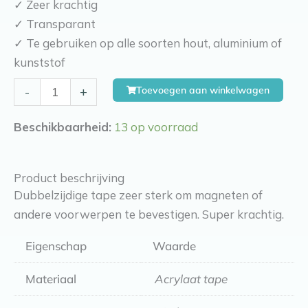
✓ Zeer krachtig
✓ Transparant
✓ Te gebruiken op alle soorten hout, aluminium of
kunststof
Dubbelzijdige
Toevoegen aan winkelwagen
-
+
tape
19
Beschikbaarheid:
13 op voorraad
x
19
Product beschrijving
x
Dubbelzijdige tape zeer sterk om magneten of
1
andere voorwerpen te bevestigen. Super krachtig.
mm
aantal
Eigenschap
Waarde
Materiaal
Acrylaat tape