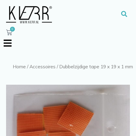
Ga
naar
Zoe
de
inhoud
0
Winkelwagen
Home
/
Accessoires
/ Dubbelzijdige tape 19 x 19 x 1 mm