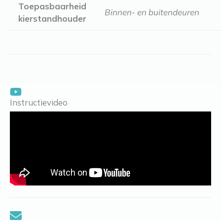
Toepasbaarheid
Binnen- en buitendeuren
kierstandhouder
Instructievideo