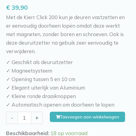
€
39,90
Met de Kierr Click 200 kun je deuren vastzetten en
er eenvoudig doorheen lopen omdat deze werkt
met magneten, zonder boren en schroeven. Ook is
deze deuruitzetter na gebuik zeer eenvoudig te
verwijderen.
✓ Geschikt als deuruitzetter
✓ Magneetsysteem
✓ Opening tussen 5 en 10 cm
✓ Elegant uiterlijk van Aluminium
✓ Kleine ronde draaiknoppen
✓ Automatisch openen om doorheen te lopen
Kierr
Toevoegen aan winkelwagen
-
+
Click
200
Beschikbaarheid:
18 op voorraad