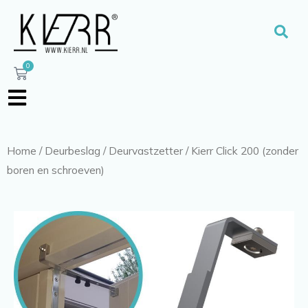
Ga
naar
Zoe
de
inhoud
0
Winkelwagen
Home
/
Deurbeslag
/
Deurvastzetter
/ Kierr Click 200 (zonder
boren en schroeven)