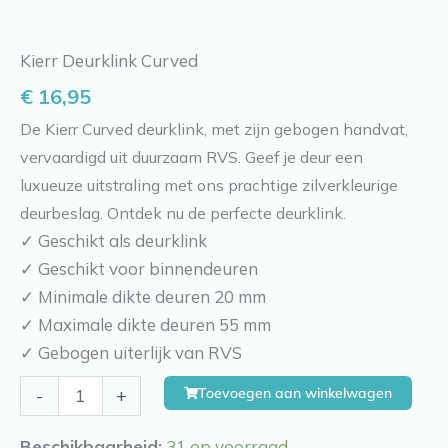
Kierr Deurklink Curved
€
16,95
De Kierr Curved deurklink, met zijn gebogen handvat,
vervaardigd uit duurzaam RVS. Geef je deur een
luxueuze uitstraling met ons prachtige zilverkleurige
deurbeslag. Ontdek nu de perfecte deurklink.
✓ Geschikt als deurklink
✓ Geschikt voor binnendeuren
✓ Minimale dikte deuren 20 mm
✓ Maximale dikte deuren 55 mm
✓ Gebogen uiterlijk van RVS
Kierr
Toevoegen aan winkelwagen
-
+
Deurklink
Curved
Beschikbaarheid:
31 op voorraad