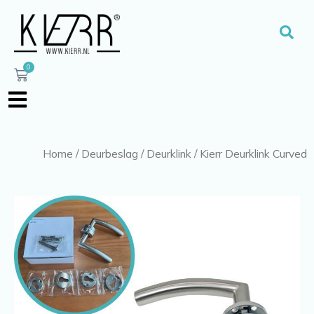
Ga
naar
Zoe
de
inhoud
0
Winkelwagen
Home
/
Deurbeslag
/
Deurklink
/ Kierr Deurklink Curved