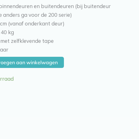
binnendeuren en buitendeuren (bij buitendeur
e anders ga voor de 200 serie)
 cm (vanaf onderkant deur)
 40 kg
 met zelfklevende tape
vaar
voegen aan winkelwagen
orraad