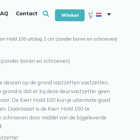
et boren & schroeven
Zoeken
0
FAQ
Contact
Winkelwagen
Winkel
ierr Hold 100 uitslag 2 cm (zonder boren en schroeven)
m (zonder boren en schroeven)
je deuren op de grond vastzetten vastzetten,
de grond is dat er bij deze deurvastzetter geen
vaar. De Kierr Hold 100 kun je uitermate goed
n. Daarnaast is de Kierr Hold 100 te
 schroeven door middel van de bijgeleverde
:
stzetter