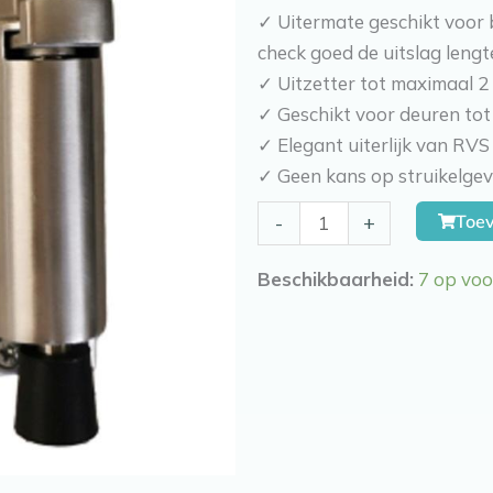
✓ Uitermate geschikt voor 
check goed de uitslag lengt
✓ Uitzetter tot maximaal 2
✓ Geschikt voor deuren tot
✓ Elegant uiterlijk van RVS
✓ Geen kans op struikelge
Kierr
Toe
-
+
Hold
100
Beschikbaarheid:
7 op vo
uitslag
2
cm
(zonder
boren
en
schroeven)