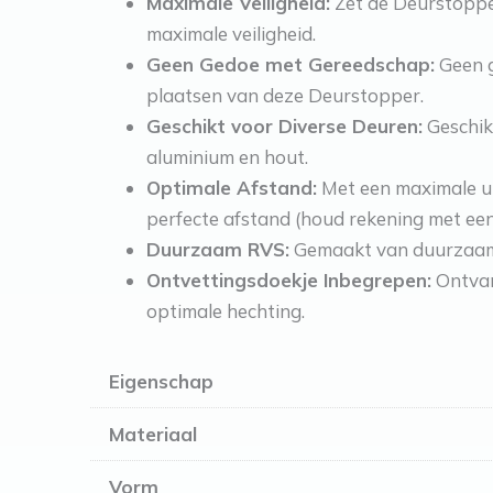
Maximale Veiligheid:
Zet de Deurstopper
maximale veiligheid.
Geen Gedoe met Gereedschap:
Geen g
plaatsen van deze Deurstopper.
Geschikt voor Diverse Deuren:
Geschikt
aluminium en hout.
Optimale Afstand:
Met een maximale ui
perfecte afstand (houd rekening met een
Duurzaam RVS:
Gemaakt van duurzaam 
Ontvettingsdoekje Inbegrepen:
Ontvang
optimale hechting.
Eigenschap
Materiaal
Vorm