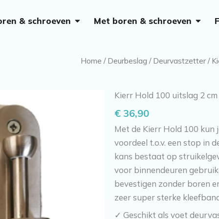
Open Zonder boren & schroeven
Open M
oren & schroeven
Met boren & schroeven
Home
/
Deurbeslag
/
Deurvastzetter
/ K
Kierr Hold 100 uitslag 2 c
€
36,90
Met de Kierr Hold 100 kun 
voordeel t.o.v. een stop in 
kans bestaat op struikelge
voor binnendeuren gebruike
bevestigen zonder boren en
zeer super sterke kleefband
✓ Geschikt als voet deurva