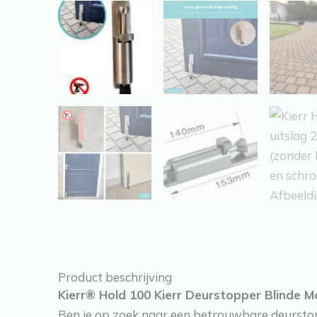
Product beschrijving
Kierr® Hold 100 Kierr Deurstopper Blinde M
Ben je op zoek naar een betrouwbare deurstop