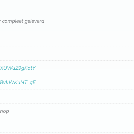
 compleet geleverd
be/XUWuZ9gKotY
be/8vkWKuNT_gE
knop