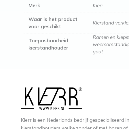
Merk
Kierr
Waar is het product
Kierstand verkl
voor geschikt
Ramen en kiepst
Toepasbaarheid
weersomstandigh
kierstandhouder
gaat.
Kierr is een Nederlands bedrijf gespecialiseerd 
kierstandhouders welke zonder of met boren of