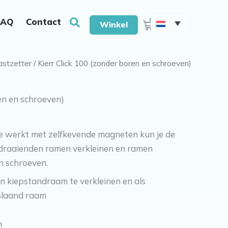
et boren & schroeven
Zoeken
0
FAQ
Contact
Winkelwagen
Winkel
stzetter
/ Kierr Click 100 (zonder boren en schroeven)
en en schroeven)
ke werkt met zelfkevende magneten kun je de
draaienden ramen verkleinen en ramen
n schroeven.
n kiepstandraam te verkleinen en als
slaand raam
m