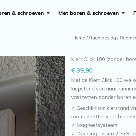
Open Zonder boren & schroeven
Open M
oren & schroeven
Met boren & schroeven
Home
/
Raambeslag
/
Raamva
Kierr Click 100 (zonder bor
€
39,90
Met de Kierr Click 100 wel
kiepstand van naar binnen
vastzetten, zonder boren e
✓ Geschikt om kierstand va
raamuitzetter voor binnen
✓ Magneetsysteem
✓ Opening tussen 2 en 8 c