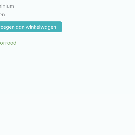
minium
en
voegen aan winkelwagen
oorraad