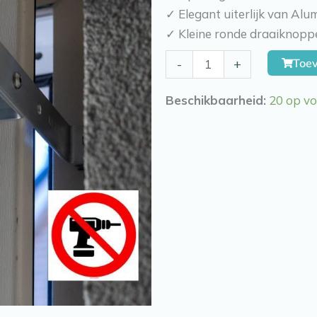
✓ Elegant uiterlijk van Alu
✓ Kleine ronde draaiknopp
Kierr
Toe
-
+
Click
100
Beschikbaarheid:
20 op v
(zonder
boren
en
schroeven)
aantal