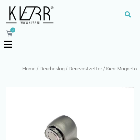
Ga
naar
Zoe
de
inhoud
0
Winkelwagen
Home
/
Deurbeslag
/
Deurvastzetter
/ Kierr Magneto